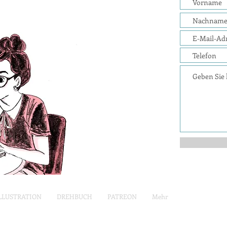
LLUSTRATION
DREHBUCH
PATREON
Mehr