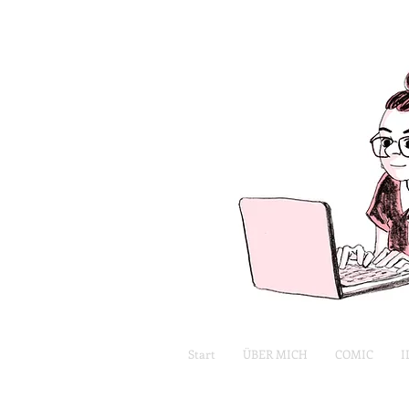
Start
ÜBER MICH
COMIC
I