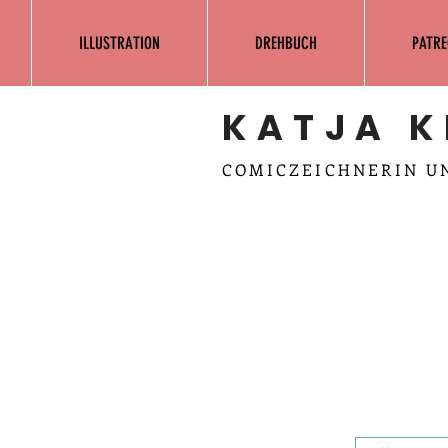
ILLUSTRATION
DREHBUCH
PATRE
KATJA K
COMICZEICHNERIN U