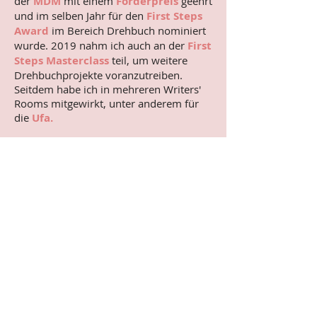
der
MDM
mit einem
Förderpreis
geehrt
und im selben Jahr für den
First Steps
Award
im Bereich Drehbuch nominiert
wurde. 2019 nahm ich auch an der
First
Steps Masterclass
teil, um weitere
Drehbuchprojekte voranzutreiben.
Seitdem habe ich in mehreren Writers'
Rooms mitgewirkt, unter anderem für
die
Ufa.
Auf Instagram veröffentliche ich
autobiographische Tagebuchcomics
unter dem Titel
Blattonisch
. Ältere
Comics wurden im Jahr 2012 beim
Verlag
Schwarzer Turm
veröffentlicht.
Im selben Jahr erschien auch mein
Fortsetzungs-Comic
Als ich so alt war
mit 100 Folgen in der
F.A.Z.
. 2018
wurde der Comic beim französischen
Verlag
Casterman
unter dem Titel
Quand j'avais ton âge
veröffentlicht.